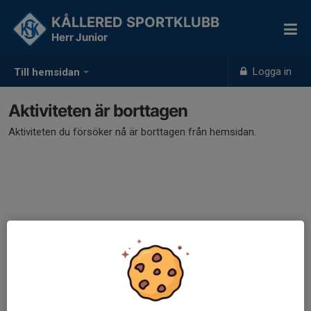
KÅLLERED SPORTKLUBB
Herr Junior
Logga in
Till hemsidan
Aktiviteten är borttagen
Aktiviteten du försöker nå är borttagen från hemsidan.