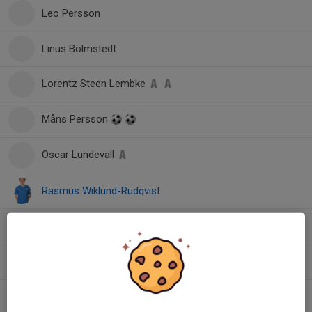
Leo Persson
Linus Bolmstedt
Lorentz Steen Lembke
Måns Persson
Oscar Lundevall
Rasmus Wiklund-Rudqvist
Viktor Brednert
Viktor Melleroth
William Jagersten