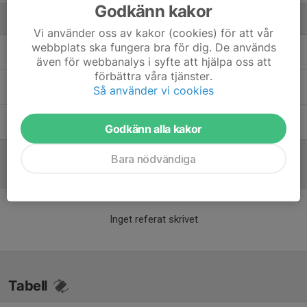
Godkänn kakor
Ledare
Vi använder oss av kakor (cookies) för att vår
webbplats ska fungera bra för dig. De används
Anders Persson
Lagledare, admin, assisterande
även för webbanalys i syfte att hjälpa oss att
förbättra våra tjänster.
Fredrik Melleroth
Tränare
Så använder vi cookies
Jamal El Moussaoui
Huvudtränare
Godkänn alla kakor
Bara nödvändiga
Referat
Inget referat skrivet
Tabell