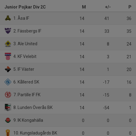
Junior Pojkar Div 2C
M
+/-
P
1. Åsa IF
14
41
36
2. Fässbergs IF
14
33
35
3. Ale United
14
8
24
4. KF Velebit
14
3
21
5. IF Väster
14
1
20
6. Kållered SK
14
-17
16
7. Partille IF FK
14
-15
8
8. Lunden Överås BK
14
-54
1
9. IK Kongahälla
0
0
0
10. Kungsladugårds BK
0
0
0