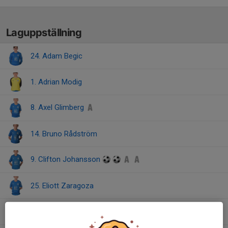
Laguppställning
24. Adam Begic
1. Adrian Modig
8. Axel Glimberg
14. Bruno Rådström
9. Clifton Johansson
25. Eliott Zaragoza
16. Emil Nass