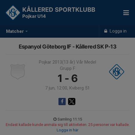
KÅLLERED SPORTKLUBB
Pojkar U14
Logga in
Matcher
Espanyol Göteborg IF - Kållered SK P-13
Pojkar 2013(13 år) Vår Medel
Grupp F
1 - 6
7 jun, 12:00, Kviberg 51
Samling 11:15
Endast kallade kunde anmäla sig till aktiviteten. 25 personer var kallade.
Logga in här