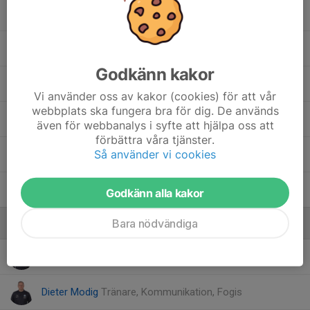
27. Gustav Brage
13. Maximilian Malmgren
Godkänn kakor
11. Noah Rynäs
Vi använder oss av kakor (cookies) för att vår
webbplats ska fungera bra för dig. De används
7. Oscar Wiklund-Rudqvist
även för webbanalys i syfte att hjälpa oss att
förbättra våra tjänster.
Så använder vi cookies
26. Sixten Clarin
6. Yuna Mirpouya
Godkänn alla kakor
Bara nödvändiga
Ledare
Björn Rådström
Ledare, Materialansvarig
Dieter Modig
Tränare, Kommunikation, Fogis