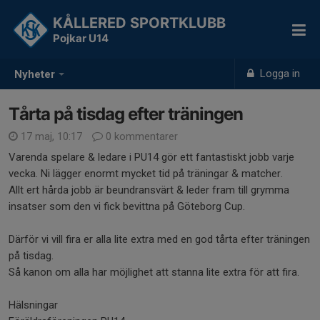
KÅLLERED SPORTKLUBB
Pojkar U14
Logga in
Nyheter
Tårta på tisdag efter träningen
17 maj, 10:17
0 kommentarer
Varenda spelare & ledare i PU14 gör ett fantastiskt jobb varje
vecka. Ni lägger enormt mycket tid på träningar & matcher.
Allt ert hårda jobb är beundransvärt & leder fram till grymma
insatser som den vi fick bevittna på Göteborg Cup.
Därför vi vill fira er alla lite extra med en god tårta efter träningen
på tisdag.
Så kanon om alla har möjlighet att stanna lite extra för att fira.
Hälsningar