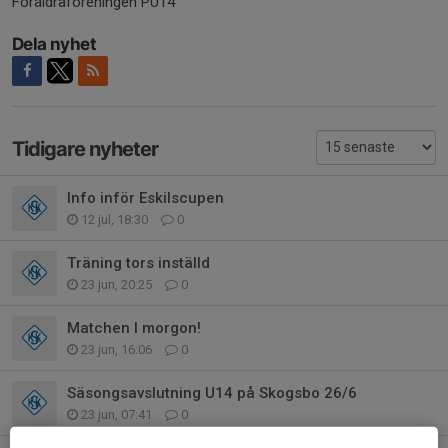
Föräldraföreningen PU14
Dela nyhet
Tidigare nyheter
Info inför Eskilscupen
12 jul, 18:30
0
Träning tors inställd
23 jun, 20:25
0
Matchen I morgon!
23 jun, 16:06
0
Säsongsavslutning U14 på Skogsbo 26/6
23 jun, 07:41
0