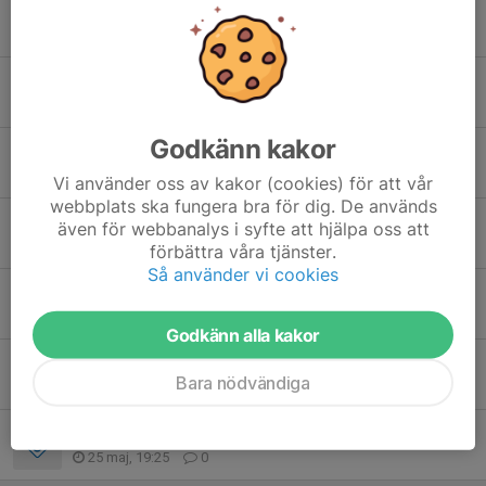
Match torsdag 18/6 mot IF Väster inställd.
16 jun, 09:01
0
Matchen torsdag 18/6 med P-12!
15 jun, 11:10
0
Godkänn kakor
Inställda träningar v25
14 jun, 22:13
0
Vi använder oss av kakor (cookies) för att vår
webbplats ska fungera bra för dig. De används
Träning tors 11/6 inställd
även för webbanalys i syfte att hjälpa oss att
9 jun, 22:15
0
förbättra våra tjänster.
Så använder vi cookies
Match mot IF Väster nu på lördag 6/6 flyttad till den 18/6
4 jun, 09:06
0
Godkänn alla kakor
P13-match onsdag - träning inställd
Bara nödvändiga
31 maj, 21:35
0
U14 - Onsdagsträning på Skogsbo!
25 maj, 19:25
0