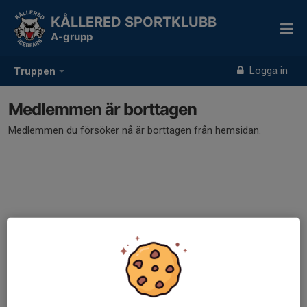
KÅLLERED SPORTKLUBB
A-grupp
Logga in
Truppen
Medlemmen är borttagen
Medlemmen du försöker nå är borttagen från hemsidan.