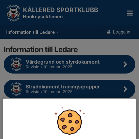
KÅLLERED SPORTKLUBB
Hockeysektionen
Logga in
Information till Ledare
Information till Ledare
Värdegrund och styrdokument
Revision 10 januari 2025
Strydokument träningsgrupper
Revision 10 januari 2025
Att bilda ett lag
Revision 2021
På denna sida samt undersidor kommer vi publicera viktig