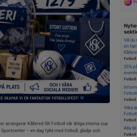
I
Nyhet
sekti
Vill du
en fant
Kåller
Fotboll
25% på
inomhu
Fotboll
Inform
Fotboll
Fotboll
Vilka ä
Fotboll
Fotboll
 arrangerar Kållered SK Fotboll vår årliga interna cup
Alla ti
Sportcenter – en dag fylld med fotboll, glädje och
Fotboll