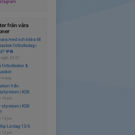
nstagram
er från våra
oner
 vara med och bidra till
astisk fotbollsdag i
ed? 💙⚽
-
Igår, 09:57
 fotbollsskor &
sskor.
-
6 aug
ation från
sstyrelsen i KSK
-
16 jun
r styrelsen i KSK
?
-
14 jun
ll Kip Lördag 13/6
-
12 jun