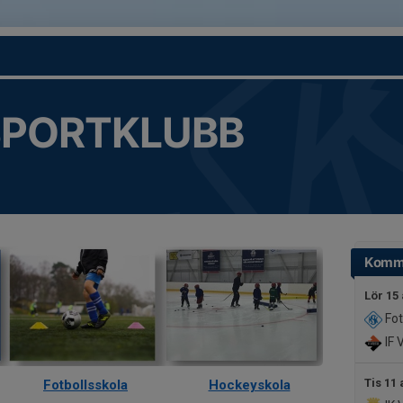
SPORTKLUBB
Komm
Lör 15
Fot
IF 
Tis 11 
Fotbollsskola
Hockeyskola