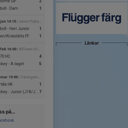
dome GIF
2
boll - Dam
1
 jun 14:15
| Junior Pojkar Div 2B
boll - Herr Junior
1
en/Krokslätts FF
1
Länkar
 feb 16:00
| AllTrean Södra A
70 HC
4
key - A-laget
5
 mar 19:00
| Träningsmatcher J18
tille HK
1
key - Junior (J18/J20)
7
J18
ss på...
acebook