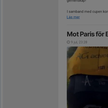
gemenskap!
I samband med cupen komme
Läs mer
Mot Paris för
9 jul, 23:28