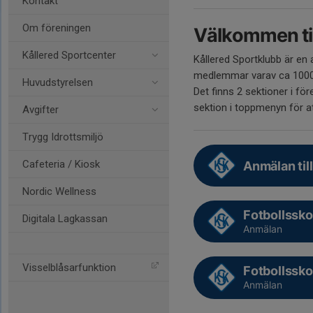
Kontakt
Om föreningen
Välkommen til
Kållered Sportcenter
Kållered Sportklubb är en
medlemmar varav ca 1000 
Huvudstyrelsen
Det finns 2 sektioner i fö
sektion i toppmenyn för a
Avgifter
Trygg Idrottsmiljö
Cafeteria / Kiosk
Anmälan ti
Nordic Wellness
Fotbollssko
Digitala Lagkassan
Anmälan
Visselblåsarfunktion
Fotbollssko
Anmälan