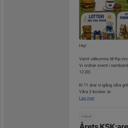
Hej!
Varnt välkomna till Kip im
Vi ordnar event i samband
12.30)
Kl 11 drar vi igång våra g
Våra 2 kiosker är...
Läs mer
Fotboll
Årets KSK:are