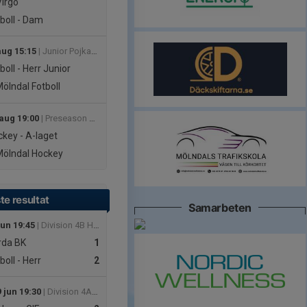
Virgo
boll - Dam
aug 15:15
| Junior Pojkar Div 2B
boll - Herr Junior
Mölndal Fotboll
 aug 19:00
| Preseason HockeyTrean Herr
key - A-laget
Mölndal Hockey
te resultat
Samarbeten
jun 19:45
| Division 4B Herr
da BK
1
boll - Herr
2
 jun 19:30
| Division 4A Dam