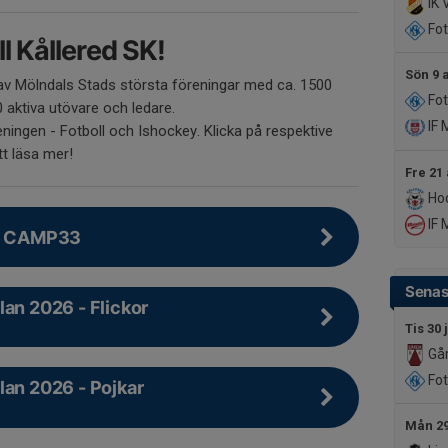
IK 
Fot
l Kållered SK!
Sön 9 
 av Mölndals Stads största föreningar med ca. 1500
Fot
aktiva utövare och ledare.
IF 
reningen - Fotboll och Ishockey. Klicka på respektive
tt läsa mer!
Fre 21
Hoc
IF 
ll CAMP33
Senas
lan 2026 - Flickor
Tis 30 
Går
Fot
lan 2026 - Pojkar
Mån 29