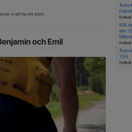
Årets 
Fotbol
r vi att ha ett stort...
Fotboll
KSK-da
den 12
Kållere
 Benjamin och Emil
Fotboll
Årsmöt
13/6
Fotboll