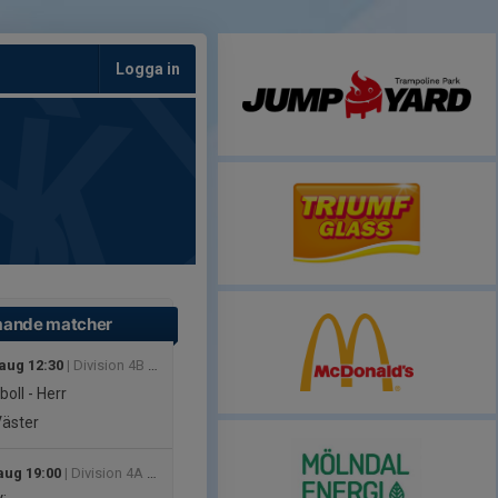
Logga in
ande matcher
 aug 12:30
| Division 4B Herr
boll - Herr
Väster
aug 19:00
| Division 4A Dam