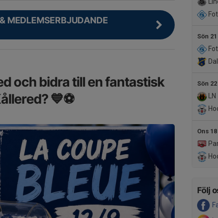
Lin
Fot
 & MEDLEMSERBJUDANDE
Sön 21
Fot
Dal
d och bidra till en fantastisk
Sön 22
Kållered? 💙⚽
LN 
Hoc
Ons 18
Par
Hoc
Följ o
F