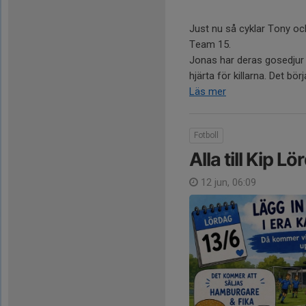
Just nu så cyklar Tony oc
Team 15.
Jonas har deras gosedjur 
hjärta för killarna. Det bör
Läs mer
Fotboll
Alla till Kip L
12 jun, 06:09