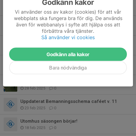
Godkänn kakor
Teknikpass fredagar
17 apr 2025
0
Vi använder oss av kakor (cookies) för att vår
webbplats ska fungera bra för dig. De används
Kallelser
även för webbanalys i syfte att hjälpa oss att
16 apr 2025
0
förbättra våra tjänster.
Så använder vi cookies
Dags att tjäna pengar till lagkassan
6 apr 2025
1
Godkänn alla kakor
Uppdatering av bemanningsschemat för caféet v. 11
Bara nödvändiga
10 mar 2025
0
Info till föräldrarna om säsongen
28 feb 2025
0
Uppdaterat Bemanningsschema caféet v. 11
23 feb 2025
0
Utomhus säsongen börjar!
18 feb 2025
0