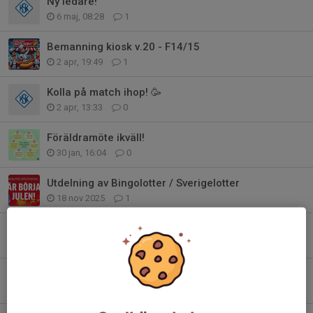
Ny ledare!
6 maj, 08:28
1
Bemanning kiosk v.20 - F14/15
2 apr, 19:49
1
Kolla på match ihop! 🥳
2 apr, 13:33
0
Föräldramöte ikväll!
30 jan, 16:04
0
Utdelning av Bingolotter / Sverigelotter
18 nov 2025
1
Träning på söndag inställd!
27 sep 2025
0
Bemanning kiosk v.33 - F14/15
29 jul 2025
1