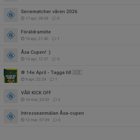
Seriematcher våren 2026
17 apr, 09:59
0
Föräldramöte
16 apr, 21:40
1
Åsa Cupen! :)
15 apr, 12:57
0
⚽️ 14e April - Tagga till 🇸🇪
9 apr, 22:24
1
VÅR KICK OFF
16 mar, 20:33
2
Intresseanmälan Åsa-cupen
12 mar, 07:39
0