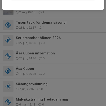
Bemanning av kiosken v 33
2 aug, 09:13
1
Tusen tack för denna säsong!
28 jun, 22:37
1
Seriematcher hösten 2026
22 jun, 16:26
0
Åsa Cupen information
21 jun, 14:36
0
Åsa Cupen
11 jun, 20:28
0
Säsongsavslutning
7 jun, 22:07
0
Målvaktsträning fredagar i maj
6 maj, 12:18
0