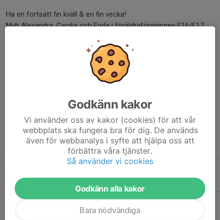
Ha en fortsatt fin kväll & en fin vecka!
Mvh Alexandra, Cecilia och Frida i föräldraföreningen F16/F17.
Dela nyhet
Kommentarer
Godkänn kakor
Vi använder oss av kakor (cookies) för att vår
webbplats ska fungera bra för dig. De används
även för webbanalys i syfte att hjälpa oss att
Tidigare nyheter
förbättra våra tjänster.
Så använder vi cookies
Dags för ny säsong!
Igår, 20:45
0
Godkänn alla kakor
Bemanning av kiosken v. 33
Bara nödvändiga
5 aug, 21:48
0