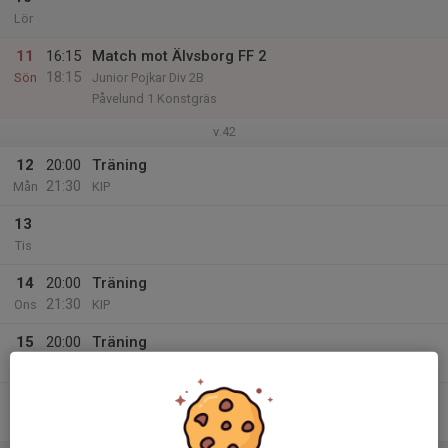
Lör
11
16:15
Match mot Älvsborg FF 2
18:15
Sön
Junior Pojkar Div 2B
Påvelund 1 Konstgräs
v.42
12
20:00
Träning
21:30
Mån
KIP
13
Tis
14
20:00
Träning
21:30
Ons
KIP
15
20:00
Träning
21:30
Tor
KIP
16
Fre