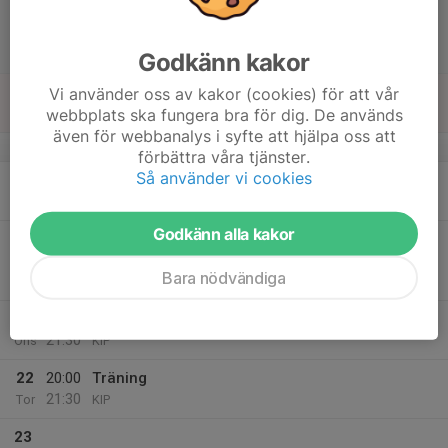
17
12:30
Match mot Gårdsten FC
14:30
Lör
Junior Pojkar Div 2B
Kållered Sportcenter 1
Godkänn kakor
18
Vi använder oss av kakor (cookies) för att vår
webbplats ska fungera bra för dig. De används
Sön
även för webbanalys i syfte att hjälpa oss att
v.43
förbättra våra tjänster.
Så använder vi cookies
19
20:00
Träning
21:30
Mån
KIP
Godkänn alla kakor
20
20:15
Match mot Eriksbergs IF 1
22:15
Tis
Junior Pojkar Div 2B
Bara nödvändiga
Krokängsplan 1 Konstgräs
21
20:00
Träning
21:30
Ons
KIP
22
20:00
Träning
21:30
Tor
KIP
23