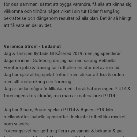
för oss samman, sättet att bygga varandra, få alla att känna sig
välkomna och tillhöra något vilket i sin tur föder framgång,
bekräftelse och därigenom resultat på alla plan. Det är så härligt
att få vara en del av det.
Veronica
Ström - Ledamot
Jag & familjen flyttade till Kållered 2019 men jag spenderar
dagarna inne i Göteborg där jag har min salong Vebbella.
Förutom jobb & träning tar fotbollen en stor del av min tid.
Jag har själv aldrig spelat fotboll men älskar att fixa & ordna
med allt runtomkring i en förening.
Jag är sedan några år tillbaka med i föräldraföreningen P U14 &
föreningens föräldraråd, min man är materialare i P U14.
Jag har 3 barn, Bruno spelar i P U14 & Agnes i F18. Min
mellandotter Isabelle uppskattar dock inte fotboll lika mycket
som vi andra.
Föreningslivet har gett mig flera nya vänner & bekanta & jag