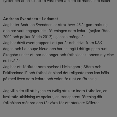
tycker det är så kul att få vara med & bidra till massa bra saker.
Andreas Svendsen - Ledamot
Jag heter Andreas Svendsen är strax över 45 år gammal/ung
och har varit engagerade i föreningen som ledare (pojkar födda
2009 och pojkar födda 2012) i ganska många år.
Jag har drivit eventgruppen i ett par år och drivit fram KSK-
dagen och La coupe bleue och har deltagit i driftgruppen runt
Skogsbo under ett par säsonger och fotbollssektionens styrelse
nu i två år.
Jag har ett förflutet som spelare i Helsingborg Södra och
Eskilsminne IF och fotboll är bland det roligaste man kan hålla
på med även som ledare och volontär runt en förening.
Jag vill bidra till att bygga en tydlig struktur inom fotbollen, en
kvalitativ utbildning av spelare, en transparent förening där
folkhälsan mår bra och får växa för ett starkare Kållered.