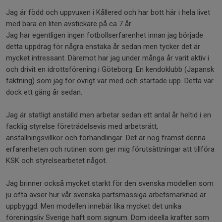
Jag är född och uppvuxen i Kållered och har bott här i hela livet
med bara en liten avstickare på ca 7 år.
Jag har egentligen ingen fotbollserfarenhet innan jag började
detta uppdrag för några enstaka år sedan men tycker det är
mycket intressant. Däremot har jag under många år varit aktiv i
och drivit en idrottsförening i Göteborg. En kendoklubb (Japansk
fäktning) som jag för övrigt var med och startade upp. Detta var
dock ett gäng år sedan.
Jag är statligt anställd men arbetar sedan ett antal år heltid i en
facklig styrelse företrädelsevis med arbetsrätt,
anställningsvillkor och förhandlingar. Det är nog främst denna
erfarenheten och rutinen som ger mig förutsättningar att tillföra
KSK och styrelsearbetet något.
Jag brinner också mycket starkt för den svenska modellen som
ju ofta avser hur vår svenska partsmässiga arbetsmarknad är
uppbyggd. Men modellen innebär lika mycket det unika
föreningsliv Sverige haft som signum. Dom ideella krafter som