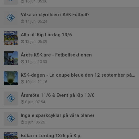
16 jun, 05:06
Vilka är styrelsen i KSK Fotboll?
14 jun, 06:24
Alla till Kip Lördag 13/6
12 jun, 06:09
Årets KSK:are - Fotbollsektionen
11 jun, 20:33
KSK-dagen - La coupe bleue den 12 september på Kållereds IP
10 jun, 21:16
Årsmöte 11/6 & Event på Kip 13/6
8 jun, 07:54
Inga elsparkcyklar på våra planer
2 jun, 06:26
Boka in Lördag 13/6 på Kip