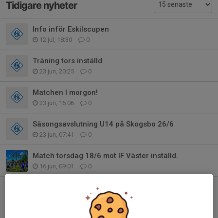
Tidigare nyheter
Info inför Eskilscupen
12 jul, 18:30
0
Träning tors inställd
23 jun, 20:25
0
Matchen I morgon!
23 jun, 16:06
0
Säsongsavslutning U14 på Skogsbo 26/6
23 jun, 07:41
0
Match torsdag 18/6 mot IF Väster inställd.
16 jun, 09:01
0
Matchen torsdag 18/6 med P-12!
15 jun, 11:10
0