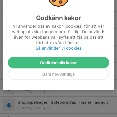
Inställda träningar v25
14 jun, 22:13
0
Godkänn kakor
Träning tors 11/6 inställd
9 jun, 22:15
0
Vi använder oss av kakor (cookies) för att vår
webbplats ska fungera bra för dig. De används
Match mot IF Väster nu på lördag 6/6 flyttad till den 18/6
även för webbanalys i syfte att hjälpa oss att
4 jun, 09:06
0
förbättra våra tjänster.
Så använder vi cookies
P13-match onsdag - träning inställd
31 maj, 21:35
0
Godkänn alla kakor
U14 - Onsdagsträning på Skogsbo!
Bara nödvändiga
25 maj, 19:25
0
Tårta på tisdag efter träningen
17 maj, 10:17
0
Gruppspelseger i Göteborg Cup! Finaler imorgon
15 maj, 19:52
0